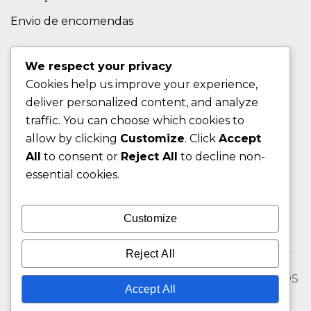
Envio de encomendas
APOIO AO CLIENTE
We respect your privacy
Cookies help us improve your experience,
Contactos
deliver personalized content, and analyze
Sobre nos
traffic. You can choose which cookies to
FAQ (Perguntas Frequentes)
allow by clicking
Customize
. Click
Accept
All
to consent or
Reject All
to decline non-
CLIENTE
essential cookies.
Área do Cliente
Customize
Livro de Reclamações
Reject All
© 2026 Fixngo TODOS OS DIREITOS RESERVADOS
Accept All