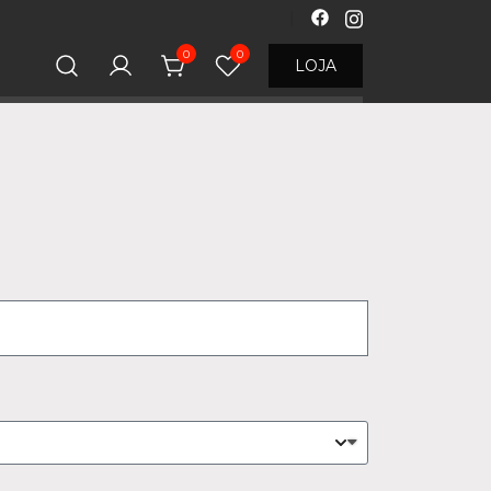
0
0
LOJA