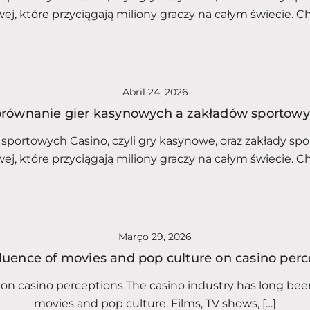
ej, które przyciągają miliony graczy na całym świecie. Ch
Abril 24, 2026
równanie gier kasynowych a zakładów sportow
sportowych Casino, czyli gry kasynowe, oraz zakłady s
ej, które przyciągają miliony graczy na całym świecie. Ch
Março 29, 2026
fluence of movies and pop culture on casino perc
on casino perceptions The casino industry has long bee
movies and pop culture. Films, TV shows, […]