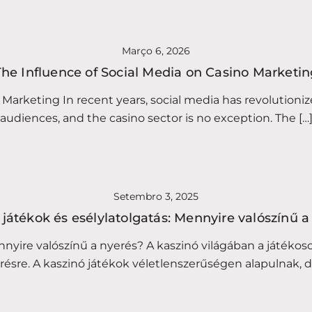
Março 6, 2026
The Influence of Social Media on Casino Marketin
 Marketing In recent years, social media has revolutioni
audiences, and the casino sector is no exception. The […
Setembro 3, 2025
 játékok és esélylatolgatás: Mennyire valószínű a
ennyire valószínű a nyerés? A kaszinó világában a játék
résre. A kaszinó játékok véletlenszerűségen alapulnak, de