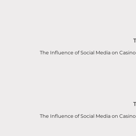
The Influence of Social Media on Casino
The Influence of Social Media on Casino