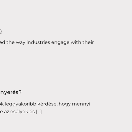
g
zed the way industries engage with their
]
 nyerés?
osok leggyakoribb kérdése, hogy mennyi
 az esélyek és […]