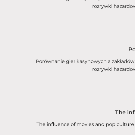
rozrywki hazardow
Po
Porównanie gier kasynowych a zakładów 
rozrywki hazardow
The in
The influence of movies and pop culture 