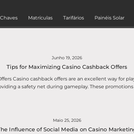
Chaves
Matrículas
Tarifários
Painéis Solar
Junho 19, 2026
Tips for Maximizing Casino Cashback Offers
ers Casino cashback offers are an excellent way for playe
oviding a safety net during gameplay. These promotions 
Maio 25, 2026
The Influence of Social Media on Casino Marketin