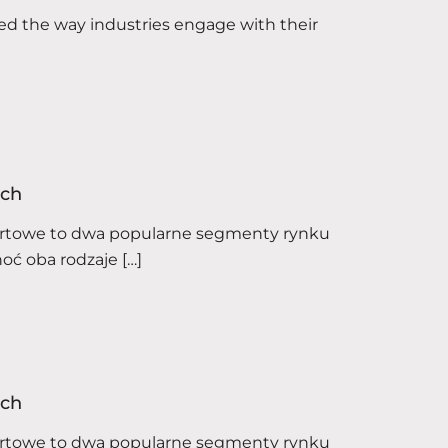
zed the way industries engage with their
]
ych
portowe to dwa popularne segmenty rynku
oć oba rodzaje […]
ych
portowe to dwa popularne segmenty rynku