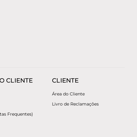
O CLIENTE
CLIENTE
Área do Cliente
Livro de Reclamações
tas Frequentes)