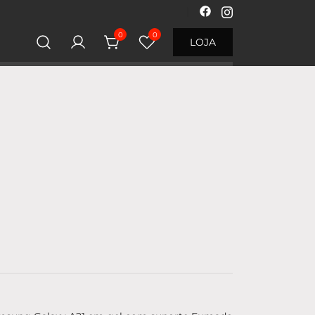
0
0
LOJA