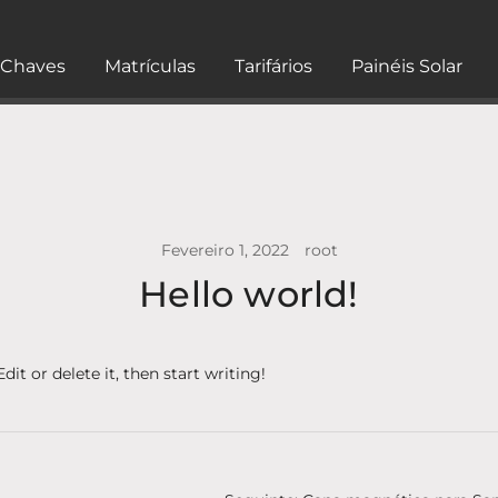
Chaves
Matrículas
Tarifários
Painéis Solar
Fevereiro 1, 2022
root
Hello world!
it or delete it, then start writing!