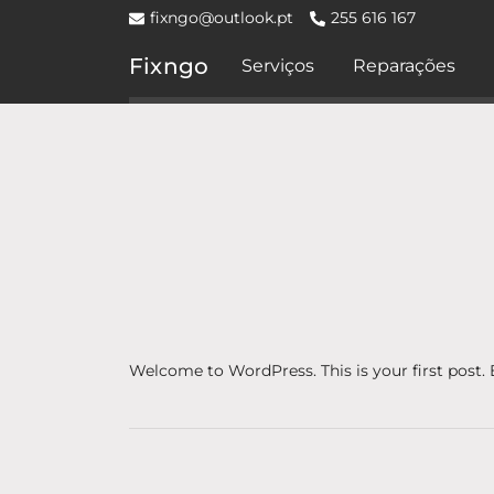
fixngo@outlook.pt
255 616 167
Fixngo
Serviços
Reparações
Welcome to WordPress. This is your first post. Ed