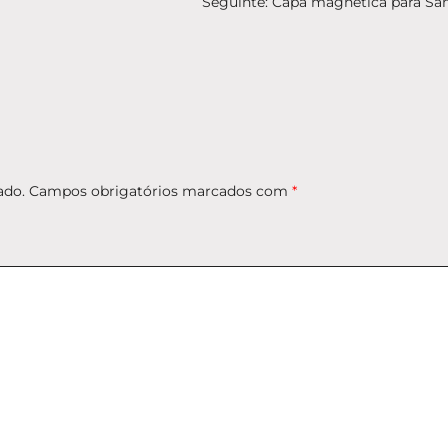
Seguinte:
Capa magnética para Sa
ado.
Campos obrigatórios marcados com
*