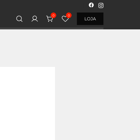
0
0
LOJA