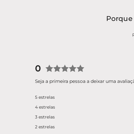
Porque 
0
Classificado
Seja a primeira pessoa a deixar uma avaliaç
com
5 estrelas
0
4 estrelas
de
3 estrelas
5
2 estrelas