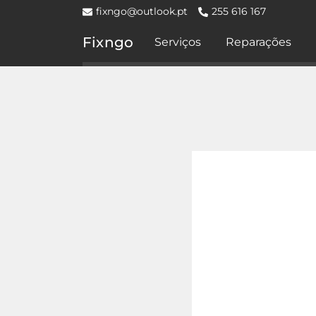
fixngo@outlook.pt
255 616 167
Fixngo
Serviços
Reparações