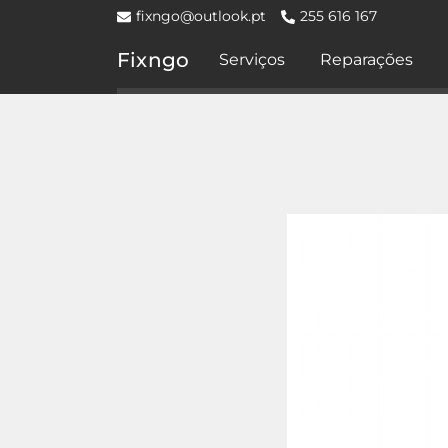
fixngo@outlook.pt
255 616 167
Fixngo
Serviços
Reparações