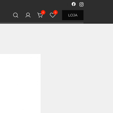
0
0
LOJA