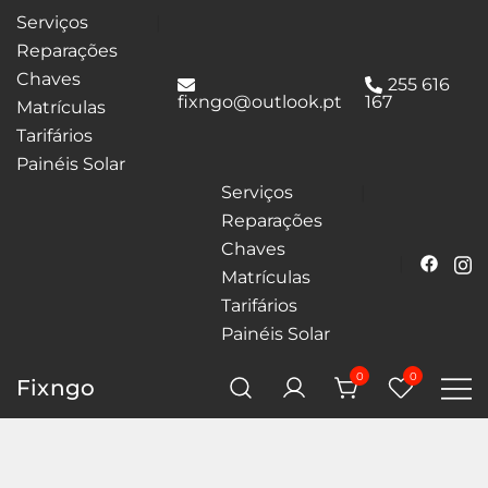
Serviços
Reparações
Chaves
255 616
fixngo@outlook.pt
167
Matrículas
Tarifários
Painéis Solar
Serviços
Reparações
Chaves
Matrículas
Tarifários
Painéis Solar
0
0
Fixngo