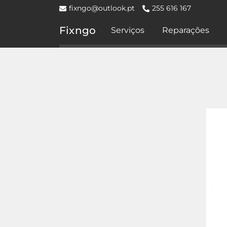
fixngo@outlook.pt
255 616 167
Fixngo
Serviços
Reparações