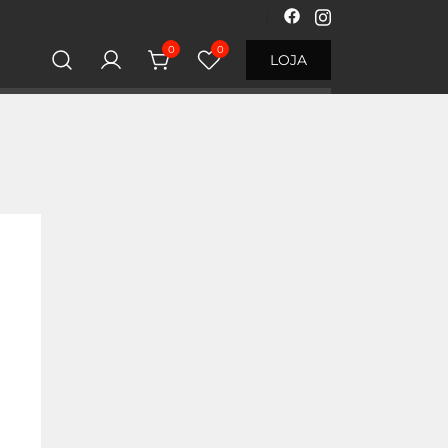
0
0
LOJA