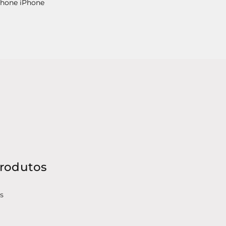
hone iPhone
produtos
s