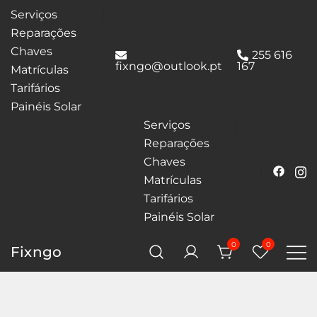
Serviços
Reparações
Chaves
255 616
fixngo@outlook.pt
167
Matrículas
Tarifários
Painéis Solar
Serviços
Reparações
Chaves
Matrículas
Tarifários
Painéis Solar
0
0
Fixngo