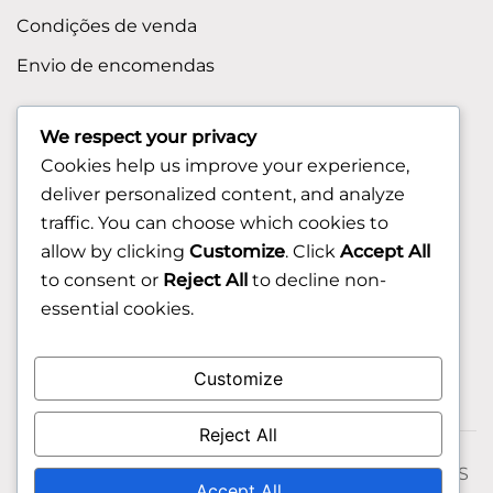
Condições de venda
Envio de encomendas
APOIO AO CLIENTE
We respect your privacy
Cookies help us improve your experience,
Contactos
deliver personalized content, and analyze
Sobre nos
traffic. You can choose which cookies to
FAQ (Perguntas Frequentes)
allow by clicking
Customize
. Click
Accept All
to consent or
Reject All
to decline non-
CLIENTE
essential cookies.
Área do Cliente
Customize
Livro de Reclamações
Reject All
© 2026 Fixngo TODOS OS DIREITOS RESERVADOS
Accept All