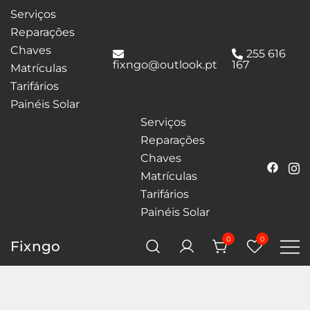
Serviços
Reparações
Chaves
255 616
fixngo@outlook.pt
167
Matrículas
Tarifários
Painéis Solar
Serviços
Reparações
Chaves
Matrículas
Tarifários
Painéis Solar
0
0
Fixngo