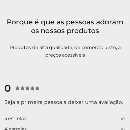
Porque é que as pessoas adoram
os nossos produtos
Produtos de alta qualidade, de comércio justo, a
preços acessíveis
0
Classificado
Seja a primeira pessoa a deixar uma avaliação.
com
0
de
5 estrelas
(0)
5
4 estrelas
(0)