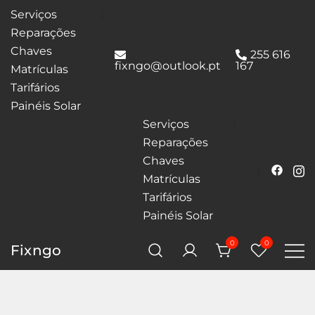
Serviços
Reparações
Chaves
255 616
fixngo@outlook.pt
167
Matrículas
Tarifários
Painéis Solar
Serviços
Reparações
Chaves
Matrículas
Tarifários
Painéis Solar
0
0
Fixngo