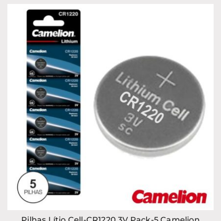
Pilhas Lítio Cell-CR1220 3V Pack-5 Camelion