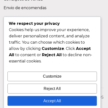
Envio de encomendas
APOIO AO CLIENTE
We respect your privacy
Cookies help us improve your experience,
Contactos
deliver personalized content, and analyze
Sobre nos
traffic. You can choose which cookies to
FAQ (Perguntas Frequentes)
allow by clicking
Customize
. Click
Accept
All
to consent or
Reject All
to decline non-
CLIENTE
essential cookies.
Área do Cliente
Customize
Livro de Reclamações
Reject All
© 2026 Fixngo TODOS OS DIREITOS RESERVADOS
Accept All