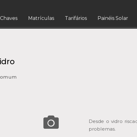
Chaves
Matrículas
Tarifários
Painéis Solar
idro
s comum
Desde o vidro risc
problemas.