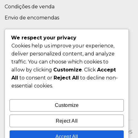
Condições de venda
Envio de encomendas
APOIO AO CLIENTE
We respect your privacy
Cookies help us improve your experience,
Contactos
deliver personalized content, and analyze
Sobre nos
traffic. You can choose which cookies to
FAQ (Perguntas Frequentes)
allow by clicking
Customize
. Click
Accept
All
to consent or
Reject All
to decline non-
CLIENTE
essential cookies.
Área do Cliente
Customize
Livro de Reclamações
Reject All
© 2026 Fixngo TODOS OS DIREITOS RESERVADOS
Accept All