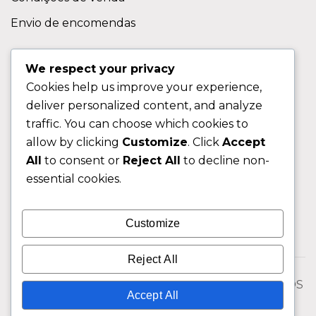
Envio de encomendas
APOIO AO CLIENTE
We respect your privacy
Cookies help us improve your experience,
Contactos
deliver personalized content, and analyze
Sobre nos
traffic. You can choose which cookies to
FAQ (Perguntas Frequentes)
allow by clicking
Customize
. Click
Accept
All
to consent or
Reject All
to decline non-
CLIENTE
essential cookies.
Área do Cliente
Customize
Livro de Reclamações
Reject All
© 2026 Fixngo TODOS OS DIREITOS RESERVADOS
Accept All