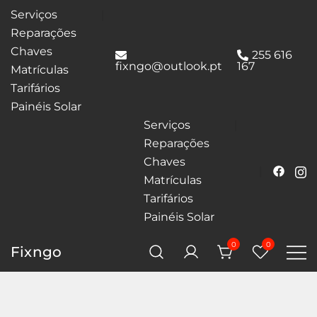
Serviços
Reparações
Chaves
255 616
fixngo@outlook.pt
167
Matrículas
Tarifários
Painéis Solar
Serviços
Reparações
Chaves
Matrículas
Tarifários
Painéis Solar
0
0
Fixngo