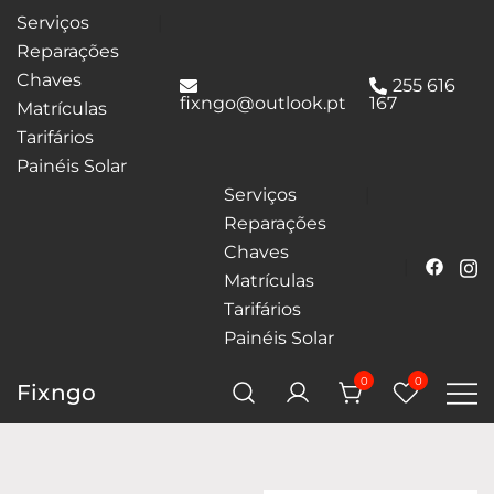
Serviços
Reparações
Chaves
255 616
fixngo@outlook.pt
167
Matrículas
Tarifários
Painéis Solar
Serviços
Reparações
Chaves
Matrículas
Tarifários
Painéis Solar
0
0
Fixngo