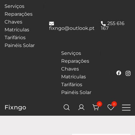
Serviços
Reparações
Chaves
255 616
fixngo@outlook.pt
167
Matrículas
Tarifários
Painéis Solar
Serviços
Reparações
Chaves
Matrículas
Tarifários
Painéis Solar
0
0
Fixngo