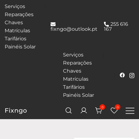
Serviços
Reparações
Chaves
255 616
fixngo@outlook.pt
167
Matrículas
Tarifários
Painéis Solar
Serviços
Reparações
Chaves
Matrículas
Tarifários
Painéis Solar
0
0
Fixngo