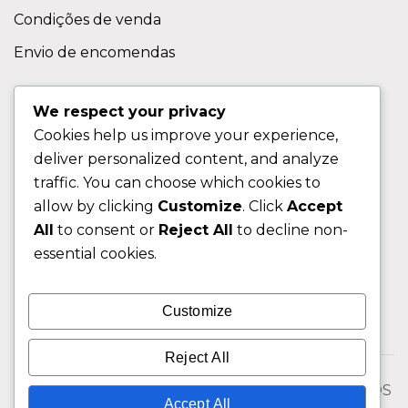
Condições de venda
Envio de encomendas
APOIO AO CLIENTE
We respect your privacy
Cookies help us improve your experience,
Contactos
deliver personalized content, and analyze
Sobre nos
traffic. You can choose which cookies to
FAQ (Perguntas Frequentes)
allow by clicking
Customize
. Click
Accept
All
to consent or
Reject All
to decline non-
CLIENTE
essential cookies.
Área do Cliente
Customize
Livro de Reclamações
Reject All
© 2026 Fixngo TODOS OS DIREITOS RESERVADOS
Accept All