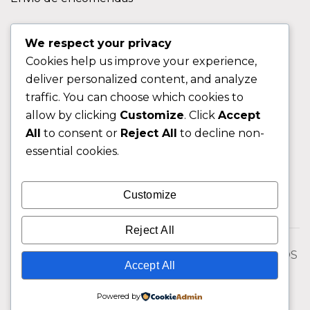
APOIO AO CLIENTE
We respect your privacy
Cookies help us improve your experience,
Contactos
deliver personalized content, and analyze
Sobre nos
traffic. You can choose which cookies to
FAQ (Perguntas Frequentes)
allow by clicking
Customize
. Click
Accept
All
to consent or
Reject All
to decline non-
CLIENTE
essential cookies.
Área do Cliente
Customize
Livro de Reclamações
Reject All
© 2026 Fixngo TODOS OS DIREITOS RESERVADOS
Accept All
Powered by