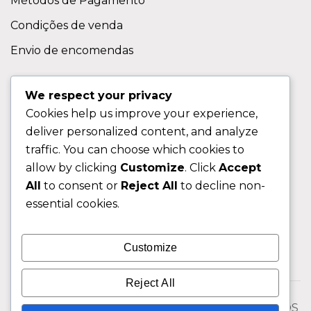
Métodos de Pagamento
Condições de venda
Envio de encomendas
APOIO AO CLIENTE
We respect your privacy
Cookies help us improve your experience,
Contactos
deliver personalized content, and analyze
Sobre nos
traffic. You can choose which cookies to
FAQ (Perguntas Frequentes)
allow by clicking
Customize
. Click
Accept
All
to consent or
Reject All
to decline non-
CLIENTE
essential cookies.
Área do Cliente
Customize
Livro de Reclamações
Reject All
© 2026 Fixngo TODOS OS DIREITOS RESERVADOS