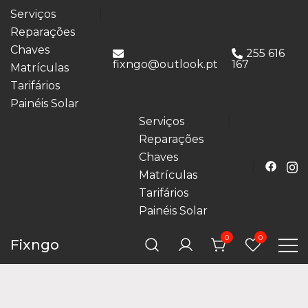
Serviços
Reparações
Chaves
255 616
fixngo@outlook.pt
167
Matrículas
Tarifários
Painéis Solar
Serviços
Reparações
Chaves
Matrículas
Tarifários
Painéis Solar
0
0
Fixngo