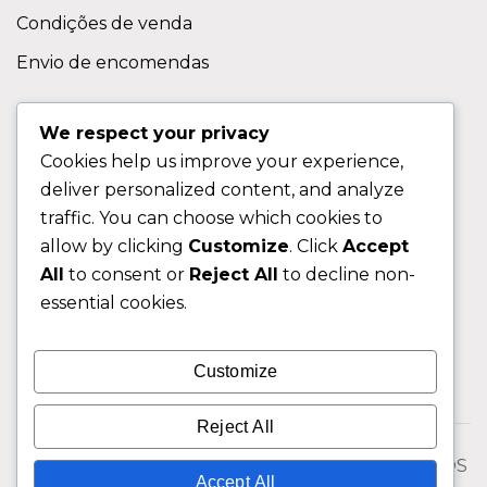
Condições de venda
Envio de encomendas
APOIO AO CLIENTE
We respect your privacy
Cookies help us improve your experience,
Contactos
deliver personalized content, and analyze
Sobre nos
traffic. You can choose which cookies to
FAQ (Perguntas Frequentes)
allow by clicking
Customize
. Click
Accept
All
to consent or
Reject All
to decline non-
CLIENTE
essential cookies.
Área do Cliente
Customize
Livro de Reclamações
Reject All
© 2026 Fixngo TODOS OS DIREITOS RESERVADOS
Accept All