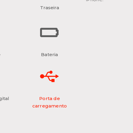
Traseira
e
Bateria
ital
Porta de
carregamento