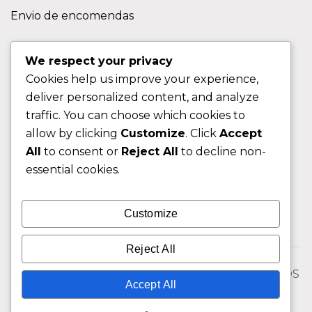
Envio de encomendas
APOIO AO CLIENTE
We respect your privacy
Cookies help us improve your experience,
Contactos
deliver personalized content, and analyze
Sobre nos
traffic. You can choose which cookies to
FAQ (Perguntas Frequentes)
allow by clicking
Customize
. Click
Accept
All
to consent or
Reject All
to decline non-
CLIENTE
essential cookies.
Área do Cliente
Customize
Livro de Reclamações
Reject All
© 2026 Fixngo TODOS OS DIREITOS RESERVADOS
Accept All